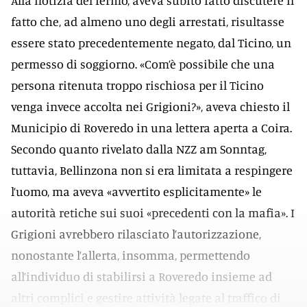
Alla notizia del fermo, aveva subito fatto discutere il
fatto che, ad almeno uno degli arrestati, risultasse
essere stato precedentemente negato, dal Ticino, un
permesso di soggiorno. «Com’è possibile che una
persona ritenuta troppo rischiosa per il Ticino
venga invece accolta nei Grigioni?», aveva chiesto il
Municipio di Roveredo in una lettera aperta a Coira.
Secondo quanto rivelato dalla NZZ am Sonntag,
tuttavia, Bellinzona non si era limitata a respingere
l’uomo, ma aveva «avvertito esplicitamente» le
autorità retiche sui suoi «precedenti con la mafia». I
Grigioni avrebbero rilasciato l’autorizzazione,
nonostante l’allerta, insomma, permettendo
all’individuo di stabilirsi a Roveredo insieme ad
altri complici e gestire attività legate al traffico di