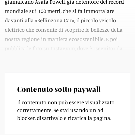
giamaicano Asafa Powell, già detentore del record
mondiale sui 100 metri, che si fa immortalare
davanti alla «Bellinzona Car», il piccolo veicolo
elettrico che consente di scoprire le bellezze della
nostra regione in maniera ecosostenibile. E poi
pubblica le foto su Instagram, dove è «seguito» da
quasi mezzo milione di persone.
Contenuto sotto paywall
Il contenuto non può essere visualizzato
correttamente. Se stai usando un ad
blocker, disattivalo e ricarica la pagina.