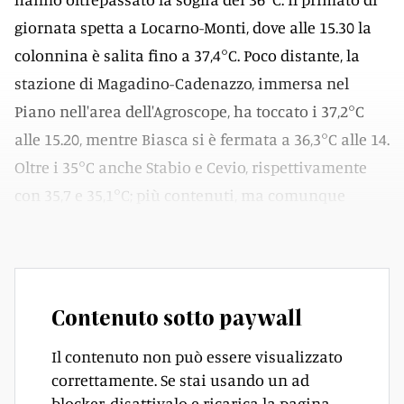
giornata spetta a Locarno-Monti, dove alle 15.30 la
colonnina è salita fino a 37,4°C. Poco distante, la
stazione di Magadino-Cadenazzo, immersa nel
Piano nell'area dell'Agroscope, ha toccato i 37,2°C
alle 15.20, mentre Biasca si è fermata a 36,3°C alle 14.
Oltre i 35°C anche Stabio e Cevio, rispettivamente
con 35,7 e 35,1°C; più contenuti, ma comunque
elevati, i valori di Grono (34,6°C) e Lugano (34,5°C).
Contenuto sotto paywall
Il contenuto non può essere visualizzato
correttamente. Se stai usando un ad
blocker, disattivalo e ricarica la pagina.