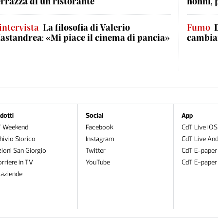
errazza di un ristorante
nonni, 
'intervista
La filosofia di Valerio
Fumo
astandrea: «Mi piace il cinema di pancia»
cambian
dotti
Social
App
T Weekend
Facebook
CdT Live iOS
hivio Storico
Instagram
CdT Live And
zioni San Giorgio
Twitter
CdT E-paper
orriere in TV
YouTube
CdT E-paper
oaziende