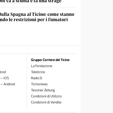
poi va a scuola e fa una strage
Dalla Spagna al Ticino: come stanno
do le restrizioni per i fumatori
Gruppo Corriere del Ticino
La Fondazione
roid
Teleticino
 – iOS
Radio3i
 – Android
Ticinonews
Tessiner Zeitung
Condizioni di Utilizzo
Condizioni di Vendita