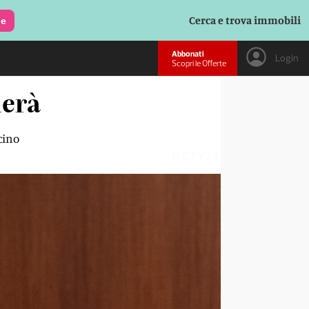
Cerca e trova immobili
le
Abbonati
Login
Scopri le Offerte
derà
cino
OETY7X