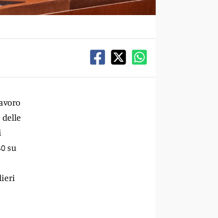
lavoro
 delle
i
30 su
lieri