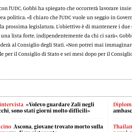
con l’UDC, Gobbi ha spiegato che occorrerà lavorare insi
area politica. «È chiaro che l’UDC vuole un seggio in Gover
 la prossima legislatura. L'obiettivo è di mantenere i due
 una lista forte, indipendentemente da chi ci sarà». Gobbi
iderà al Consiglio degli Stati. «Non potrei mai immaginar
 per il Consiglio di Stato e sei mesi dopo per il Consigli
'intervista
«Volevo guardare Zali negli
Diplom
cchi, sono stati giorni molto difficili»
ambasci
icino
Ascona, giovane trovato morto sulla
Thaila