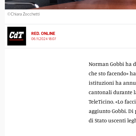
©Chiara Zocchetti
RED. ONLINE
06.11.2024 18:07
Norman Gobbi ha dec
che sto facendo» ha 
istituzioni ha annu
cantonali durante 
TeleTicino. «Lo fac
aggiunto Gobbi. Di p
di Stato uscenti leg