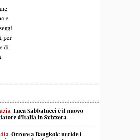
eme
no e
 seggi
, per
e di
o
azia
Luca Sabbatucci è il nuovo
atore d'Italia in Svizzera
ndia
Orrore a Bangkok: uccide i