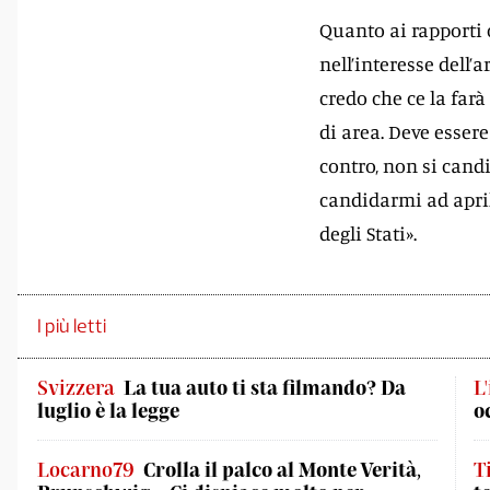
Quanto ai rapporti 
nell’interesse dell’
credo che ce la farà
di area. Deve essere
contro, non si cand
candidarmi ad aprile
degli Stati».
I più letti
Svizzera
La tua auto ti sta filmando? Da
L
luglio è la legge
o
Locarno79
Crolla il palco al Monte Verità,
T