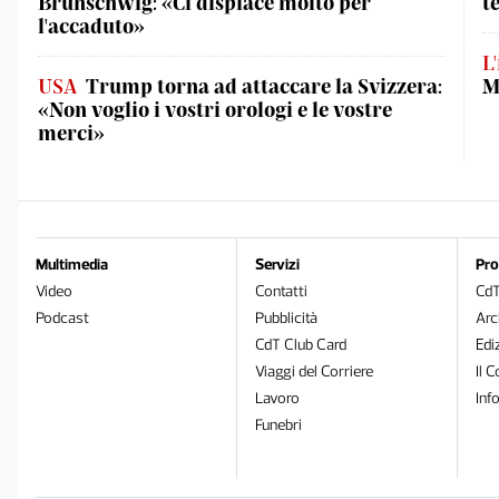
Brunschwig: «Ci dispiace molto per
t
l'accaduto»
L
USA
Trump torna ad attaccare la Svizzera:
M
«Non voglio i vostri orologi e le vostre
merci»
Multimedia
Servizi
Pro
Video
Contatti
Cd
Podcast
Pubblicità
Arc
CdT Club Card
Edi
Viaggi del Corriere
Il C
Lavoro
Inf
Funebri