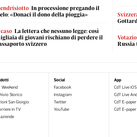
endrisiotto
In processione pregando il
ielo: «Donaci il dono della pioggia»
Svizzer
Gottard
l caso
La lettera che nessuno legge: così
igliaia di giovani rischiano di perdere il
Votazio
assaporto svizzero
Russia 
dotti
Social
App
T Weekend
Facebook
CdT Live iOS
hivio Storico
Instagram
CdT Live And
zioni San Giorgio
Twitter
CdT E-paper
orriere in TV
YouTube
CdT E-paper
oaziende