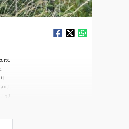
corsi
a
tti
olando
 degli