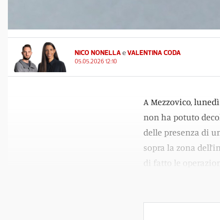
NICO NONELLA
e
VALENTINA CODA
05.05.2026 12:10
A Mezzovico, lunedì
non ha potuto decol
delle presenza di un
sopra la zona dell’i
di fatto le operazion
inquirenti.