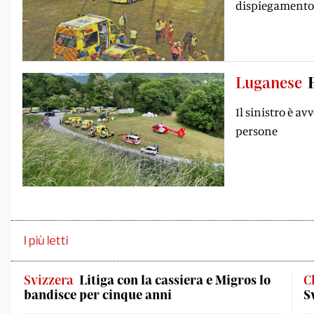
dispiegamento d
Luganese
Il sinistro è av
persone
I più letti
Svizzera
Litiga con la cassiera e Migros lo
C
bandisce per cinque anni
S