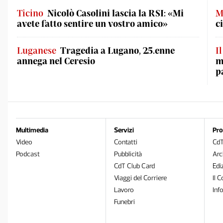
Ticino
Nicolò Casolini lascia la RSI: «Mi
M
avete fatto sentire un vostro amico»
c
Luganese
Tragedia a Lugano, 25.enne
I
annega nel Ceresio
m
p
Multimedia
Servizi
Pro
Video
Contatti
Cd
Podcast
Pubblicità
Arc
CdT Club Card
Edi
Viaggi del Corriere
Il C
Lavoro
Inf
Funebri