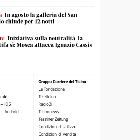
a
In agosto la galleria del San
o chiude per 12 notti
ni
Iniziativa sulla neutralità, la
tifa sì: Mosca attacca Ignazio Cassis
Gruppo Corriere del Ticino
La Fondazione
roid
Teleticino
 – iOS
Radio3i
 – Android
Ticinonews
Tessiner Zeitung
Condizioni di Utilizzo
Condizioni di Vendita