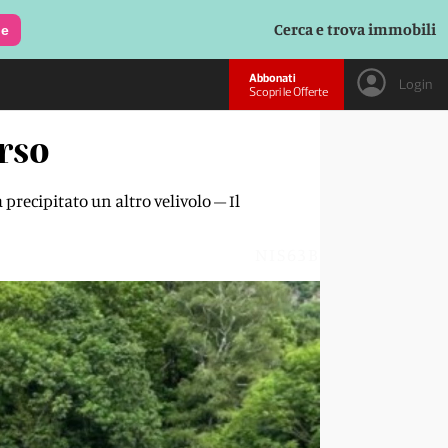
Cerca e trova immobili
le
Abbonati
Login
Scopri le Offerte
orso
precipitato un altro velivolo – Il
NIS63B