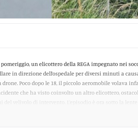
 pomeriggio, un elicottero della REGA impegnato nei soc
lare in direzione dell’ospedale per diversi minuti a caus
 drone. Poco dopo le 18, il piccolo aeromobile volava infa
ncidente che ha visto coinvolto un altro elicottero, ostac
i del velivolo di intervento. L’episodio è ora sotto la lente