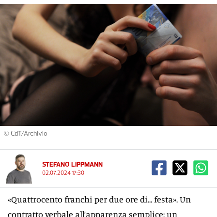
© CdT/Archivio
STEFANO LIPPMANN
02.07.2024 17:30
«Quattrocento franchi per due ore di... festa». Un
contratto verbale all’apparenza semplice: un