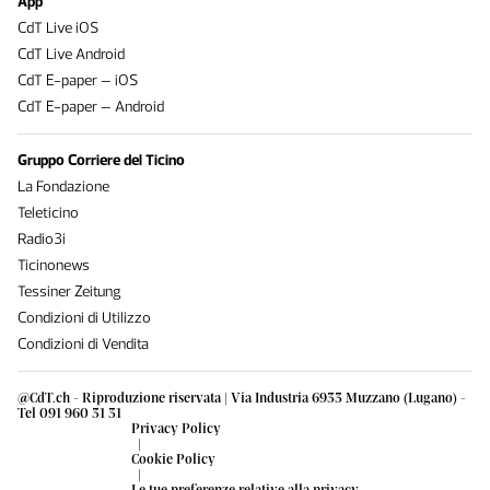
App
CdT Live iOS
CdT Live Android
CdT E-paper – iOS
CdT E-paper – Android
Gruppo Corriere del Ticino
La Fondazione
Teleticino
Radio3i
Ticinonews
Tessiner Zeitung
Condizioni di Utilizzo
Condizioni di Vendita
@CdT.ch - Riproduzione riservata | Via Industria 6933 Muzzano (Lugano) -
Tel 091 960 31 31
Privacy Policy
|
Cookie Policy
|
Le tue preferenze relative alla privacy