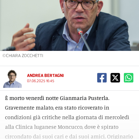
©CHIARA ZOCCHETTI
ANDREA BERTAGNI
07.06.2025 16:45
È morto venerdì notte Gianmaria Pusterla.
Gravemente malato, era stato ricoverato in
condizioni già critiche nella giornata di mercoledì
alla Clinica luganese Moncucco, dove è spirato
circondato dai suoi cari e dai suoi amici. Originario