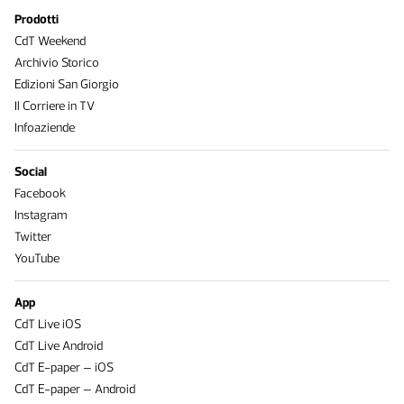
Prodotti
CdT Weekend
Archivio Storico
Edizioni San Giorgio
Il Corriere in TV
Infoaziende
Social
Facebook
Instagram
Twitter
YouTube
App
CdT Live iOS
CdT Live Android
CdT E-paper – iOS
CdT E-paper – Android