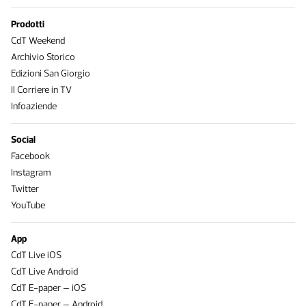
Prodotti
CdT Weekend
Archivio Storico
Edizioni San Giorgio
Il Corriere in TV
Infoaziende
Social
Facebook
Instagram
Twitter
YouTube
App
CdT Live iOS
CdT Live Android
CdT E-paper – iOS
CdT E-paper – Android