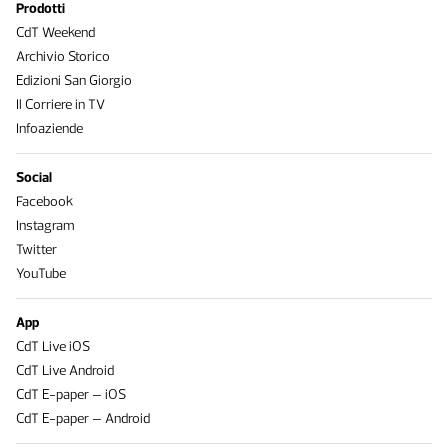
Prodotti
CdT Weekend
Archivio Storico
Edizioni San Giorgio
Il Corriere in TV
Infoaziende
Social
Facebook
Instagram
Twitter
YouTube
App
CdT Live iOS
CdT Live Android
CdT E-paper – iOS
CdT E-paper – Android