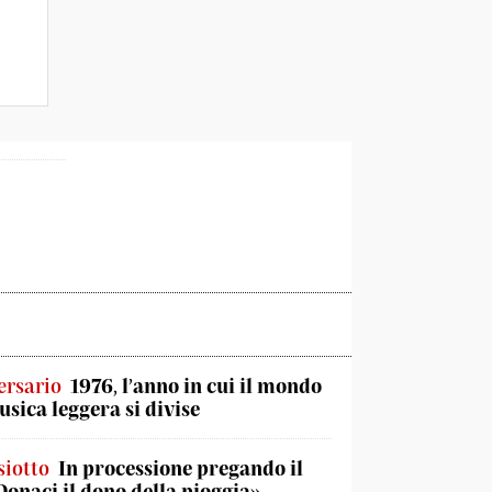
ersario
1976, l’anno in cui il mondo
usica leggera si divise
iotto
In processione pregando il
«Donaci il dono della pioggia»