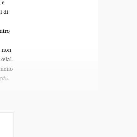
 e
i di
ontro
e non
Zelal,
lomeno
pà».
à