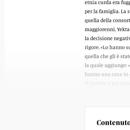
etnia curda era fugg
per la famiglia. La s
quella della consort
maggiorenni, Yekta e
la decisione negativ
rigore. «Lo hanno s
quella che gli è sta
la quale aggiunge:
hanno una casa in c
Il 53.enne è poi sta
riabbracciare moglie
Contenuto