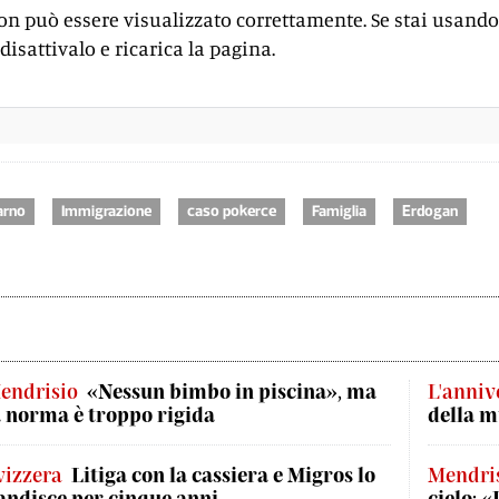
on può essere visualizzato correttamente. Se stai usando
disattivalo e ricarica la pagina.
arno
Immigrazione
caso pokerce
Famiglia
Erdogan
endrisio
«Nessun bimbo in piscina», ma
L'anniv
a norma è troppo rigida
della m
vizzera
Litiga con la cassiera e Migros lo
Mendris
andisce per cinque anni
cielo: 