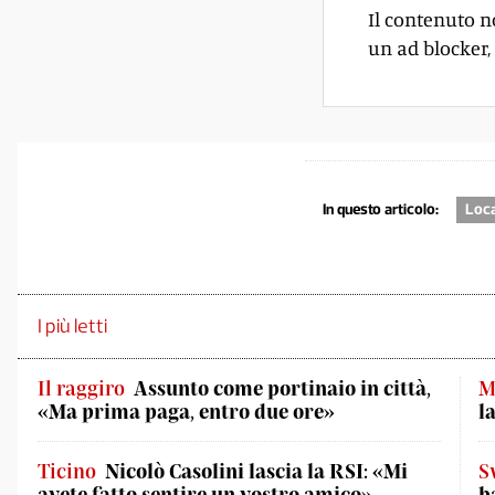
Il contenuto n
un ad blocker, 
In questo articolo:
Loc
I più letti
Il raggiro
Assunto come portinaio in città,
M
«Ma prima paga, entro due ore»
l
Ticino
Nicolò Casolini lascia la RSI: «Mi
S
avete fatto sentire un vostro amico»
b