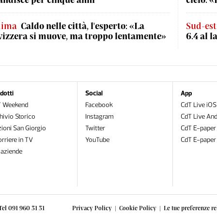
lima
Caldo nelle città, l'esperto: «La
Sud-est
vizzera si muove, ma troppo lentamente»
6.4 al l
dotti
Social
App
T Weekend
Facebook
CdT Live iOS
hivio Storico
Instagram
CdT Live And
zioni San Giorgio
Twitter
CdT E-paper
orriere in TV
YouTube
CdT E-paper
oaziende
Tel 091 960 31 31
Privacy Policy
|
Cookie Policy
|
Le tue preferenze re