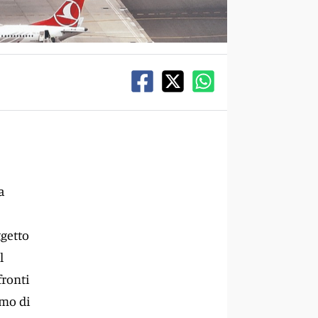
a
ggetto
l
fronti
omo di