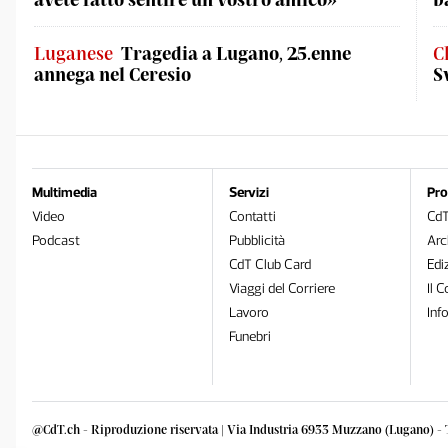
Luganese
Tragedia a Lugano, 25.enne
C
annega nel Ceresio
S
Multimedia
Servizi
Pro
Video
Contatti
Cd
Podcast
Pubblicità
Arc
CdT Club Card
Edi
Viaggi del Corriere
Il C
Lavoro
Inf
Funebri
@CdT.ch - Riproduzione riservata | Via Industria 6933 Muzzano (Lugano) - 