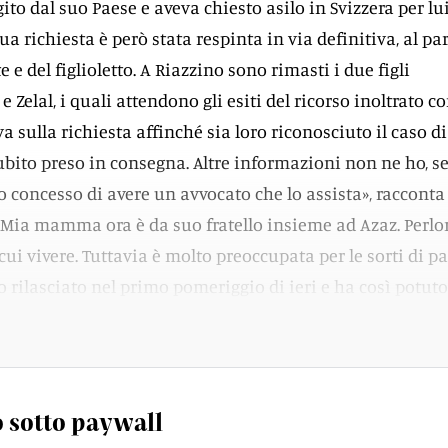
ito dal suo Paese e aveva chiesto asilo in Svizzera per lui
ua richiesta è però stata respinta in via definitiva, al par
e e del figlioletto. A Riazzino sono rimasti i due figli
 Zelal, i quali attendono gli esiti del ricorso inoltrato c
a sulla richiesta affinché sia loro riconosciuto il caso di
ubito preso in consegna. Altre informazioni non ne ho, s
to concesso di avere un avvocato che lo assista», racconta 
 «Mia mamma ora è da suo fratello insieme ad Azaz. Per
ui vivere. Tuttavia è molto preoccupata per le sorti di pa
to rilasciato nel primo pomeriggio di ieri e ha così potuto
 e figlio. Dovrà però restare a disposizione delle autorit
 sotto paywall