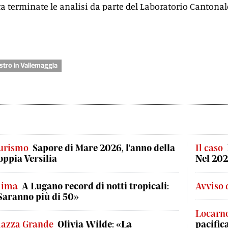
a terminate le analisi da parte del Laboratorio Cantonal
stro in Vallemaggia
urismo
Sapore di Mare 2026, l'anno della
Il caso
oppia Versilia
Nel 202
lima
A Lugano record di notti tropicali:
Avviso 
Saranno più di 50»
Locarn
iazza Grande
Olivia Wilde: «La
pacific