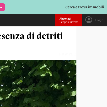
Cerca e trova immobili
le
Abbonati
Login
Scopri le Offerte
senza di detriti
FBWP6C