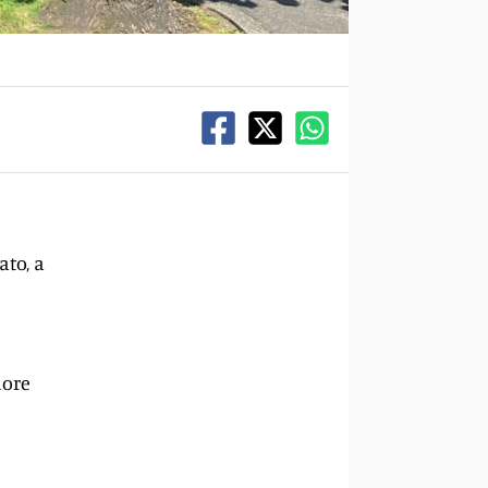
ato, a
iore