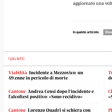
aggiornato una volt
In questo articolo:
Disa
I più letti
Viabilità
Incidente a Mezzovico: un
T
49.enne in pericolo di morte
d
Cantone
Andrea Censi dopo l’incidente e
C
l'alcoltest positivo: «Sono recidivo»
«
Cantone
Lorenzo Quadri si schiera con
P