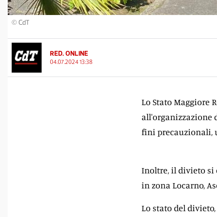
© CdT
RED. ONLINE
04.07.2024 13:38
Lo Stato Maggiore R
all'organizzazione 
fini precauzionali,
Inoltre, il divieto 
in zona Locarno, As
Lo stato del divieto