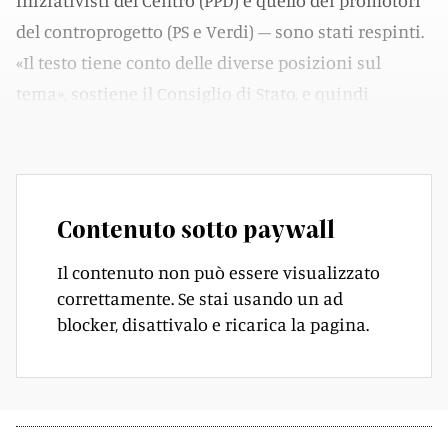
iniziativisti del Centro (PPD) e quello dei promotori
del controprogetto (PS e Verdi) – sono stati respinti.
«Il testo tiene conto delle diverse posizioni sul
tema», sostiene il Consiglio di Stato, e quindi
consente ai cittadini di farsi un’opinione.
Contenuto sotto paywall
Il contenuto non può essere visualizzato
correttamente. Se stai usando un ad
blocker, disattivalo e ricarica la pagina.