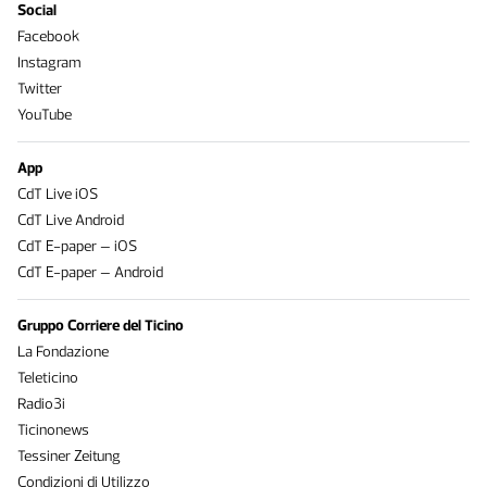
Social
Facebook
Instagram
Twitter
YouTube
App
CdT Live iOS
CdT Live Android
CdT E-paper – iOS
CdT E-paper – Android
Gruppo Corriere del Ticino
La Fondazione
Teleticino
Radio3i
Ticinonews
Tessiner Zeitung
Condizioni di Utilizzo