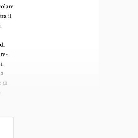
colare
ra il
i
 di
ire»
i.
 a
o di
o