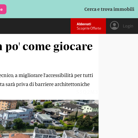
Cerca e trova immobili
le
Abbonati
Login
Scopri le Offerte
n po' come giocare
nico, a migliorare l’accessibilità per tutti
ta sarà priva di barriere architettoniche
S5Q2M3