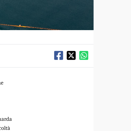
he
uarda
coltà