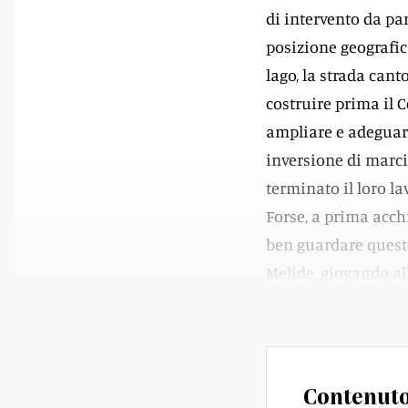
di intervento da par
posizione geografica
lago, la strada canto
costruire prima il C
ampliare e adeguare 
inversione di marcia
terminato il loro la
Forse, a prima acch
ben guardare questo
Melide, giovando all
l’asse nord-sud del 
Contenuto