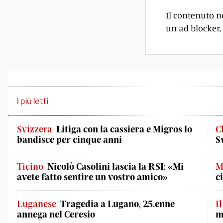
Il contenuto n
un ad blocker, 
I più letti
Svizzera
Litiga con la cassiera e Migros lo
C
bandisce per cinque anni
S
Ticino
Nicolò Casolini lascia la RSI: «Mi
M
avete fatto sentire un vostro amico»
c
Luganese
Tragedia a Lugano, 25.enne
I
annega nel Ceresio
m