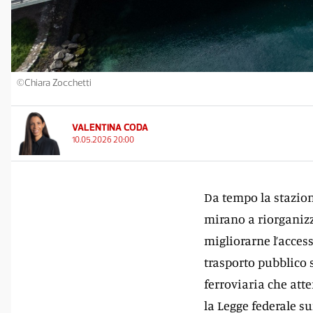
©Chiara Zocchetti
VALENTINA CODA
10.05.2026 20:00
Da tempo la stazione
mirano a riorganizza
migliorarne l’accessi
trasporto pubblico 
ferroviaria che at
la Legge federale sui