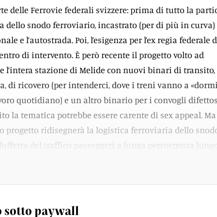
te delle Ferrovie federali svizzere: prima di tutto la parti
 dello snodo ferroviario, incastrato (per di più in curva) t
nale e l’autostrada. Poi, l’esigenza per l’ex regia federale d
entro di intervento. È però recente il progetto volto ad
l’intera stazione di Melide con nuovi binari di transito,
, di ricovero (per intenderci, dove i treni vanno a «dorm
voro quotidiano) e un altro binario per i convogli difettos
ito la tematica potrebbe essere carente di sex appeal. Ma
 progetto ridisegnerà la logistica ferroviaria dello snod
’offerta del traffico passeggeri a lunga percorrenza lung
San Gottardo.
 sotto paywall