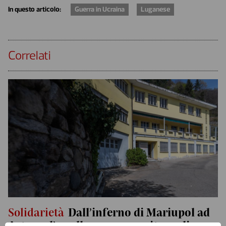
In questo articolo:
Guerra in Ucraina
Luganese
Correlati
Solidarietà
Dall’inferno di Mariupol ad
Astano: l’ex albergo per ospitare gli