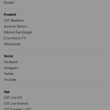
Funebri
Prodotti
CdT Weekend
Archivio Storico
Edizioni San Giorgio
Il Corriere in TV
Infoaziende
Social
Facebook
Instagram
Twitter
YouTube
App
CdT Live iOS
CdT Live Android
CdT E-paper – iOS