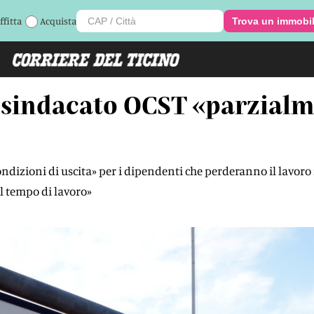
ffitta
Acquista
Trova un immobi
 il sindacato OCST «parzial
ndizioni di uscita» per i dipendenti che perderanno il lavoro m
l tempo di lavoro»