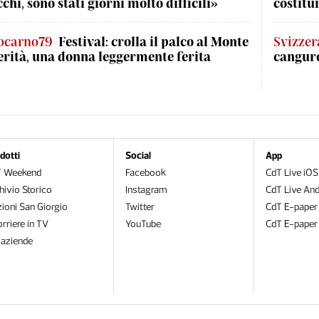
cchi, sono stati giorni molto difficili»
costitui
ocarno79
Festival: crolla il palco al Monte
Svizzer
erità, una donna leggermente ferita
canguro
dotti
Social
App
T Weekend
Facebook
CdT Live iOS
hivio Storico
Instagram
CdT Live And
zioni San Giorgio
Twitter
CdT E-paper
orriere in TV
YouTube
CdT E-paper
oaziende