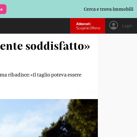
Cerca e trova immobili
le
Abbonati
Login
Scopri le Offerte
mente soddisfatto»
a ribadisce: «Il taglio poteva essere
7CND5Z