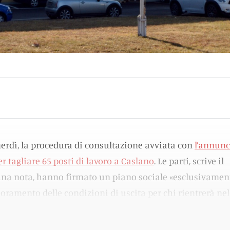
enerdì, la procedura di consultazione avviata con
l’annunc
ler tagliare 65 posti di lavoro a Caslano
. Le parti, scrive il
una nota, hanno firmato un piano sociale «esclusivamen
ioramento delle condizioni di uscita per chi rientrerà nel
 licenziate».