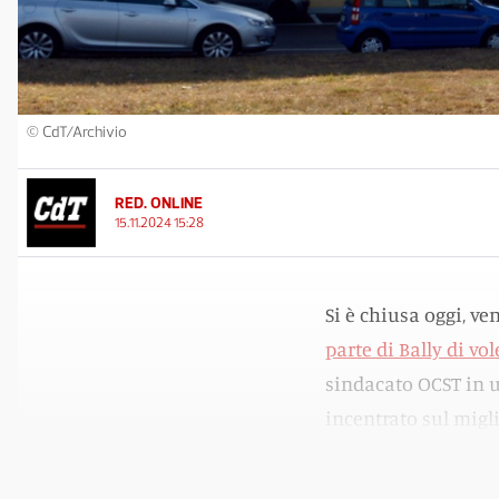
© CdT/Archivio
RED. ONLINE
15.11.2024 15:28
Si è chiusa oggi, v
parte di Bally di vo
sindacato OCST in 
incentrato sul migl
novero delle persone