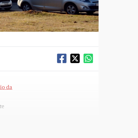
io da
te