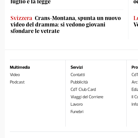
luglio è la legge
o
Svizzera
Crans-Montana, spunta un nuovo
L
video del dramma: si vedono giovani
V
sfondare le vetrate
Multimedia
Servizi
Pro
Video
Contatti
Cd
Podcast
Pubblicità
Arc
CdT Club Card
Edi
Viaggi del Corriere
Il C
Lavoro
Inf
Funebri