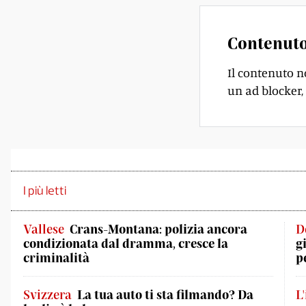
Contenuto
Il contenuto n
un ad blocker, 
I più letti
Vallese
Crans-Montana: polizia ancora
D
condizionata dal dramma, cresce la
g
criminalità
p
Svizzera
La tua auto ti sta filmando? Da
L