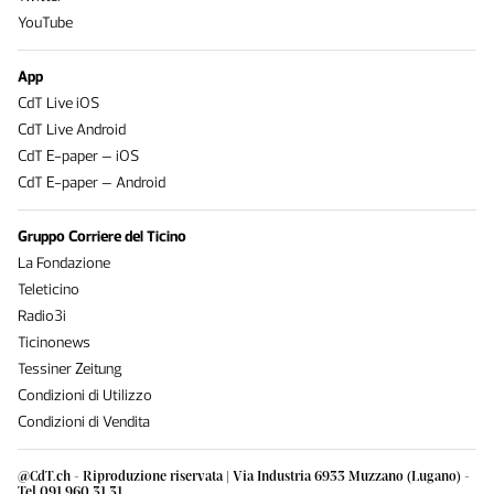
YouTube
App
CdT Live iOS
CdT Live Android
CdT E-paper – iOS
CdT E-paper – Android
Gruppo Corriere del Ticino
La Fondazione
Teleticino
Radio3i
Ticinonews
Tessiner Zeitung
Condizioni di Utilizzo
Condizioni di Vendita
@CdT.ch - Riproduzione riservata | Via Industria 6933 Muzzano (Lugano) -
Tel 091 960 31 31