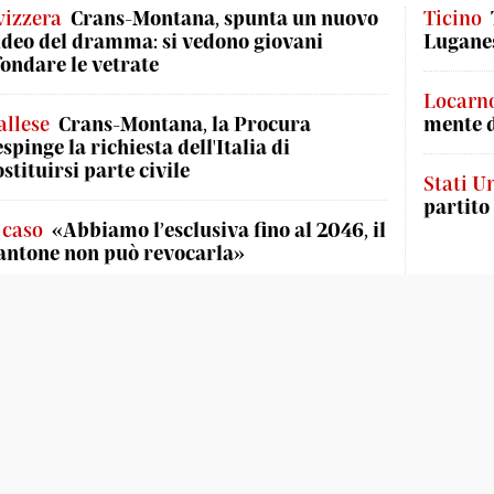
vizzera
Crans-Montana, spunta un nuovo
Ticino
ideo del dramma: si vedono giovani
Luganes
fondare le vetrate
Locarn
allese
Crans-Montana, la Procura
mente 
espinge la richiesta dell'Italia di
ostituirsi parte civile
Stati Un
partito
l caso
«Abbiamo l’esclusiva fino al 2046, il
antone non può revocarla»
dotti
Social
App
T Weekend
Facebook
CdT Live iOS
hivio Storico
Instagram
CdT Live And
zioni San Giorgio
Twitter
CdT E-paper
orriere in TV
YouTube
CdT E-paper