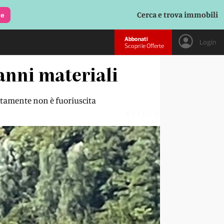
Cerca e trova immobili
le
Abbonati
Login
Scopri le Offerte
anni materiali
atamente non è fuoriuscita
8P7UC9