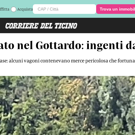
ffitta
Acquista
Trova un immobi
to nel Gottardo: ingenti d
i base: alcuni vagoni contenevano merce pericolosa che fortun