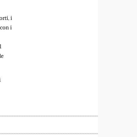
rti, i
 con i
l
le
i