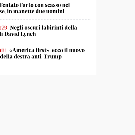
Tentato furto con scasso nel
e, in manette due uomini
o79
Negli oscuri labirinti della
di David Lynch
iti
«America first»: ecco il nuovo
 della destra anti-Trump
Gruppo Corriere del Ticino
La Fondazione
roid
Teleticino
 – iOS
Radio3i
 – Android
Ticinonews