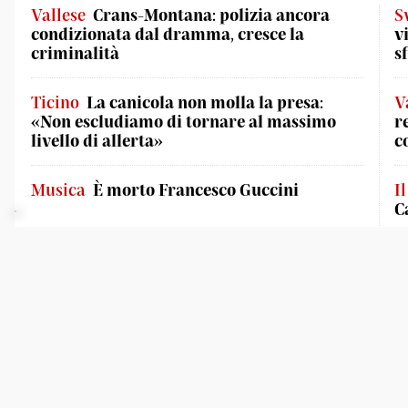
Vallese
Crans-Montana: polizia ancora
S
condizionata dal dramma, cresce la
v
criminalità
s
Ticino
La canicola non molla la presa:
V
«Non escludiamo di tornare al massimo
r
livello di allerta»
c
Musica
È morto Francesco Guccini
I
C
Multimedia
Servizi
Pro
Video
Contatti
Cd
Podcast
Pubblicità
Arc
CdT Club Card
Edi
Viaggi del Corriere
Il C