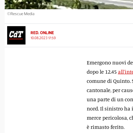
©Rescue Media
RED. ONLINE
10.08.2023 17:59
Emergono nuovi dett
dopo le 12.45
all'in
comune di Quinto. S
cantonale, per cause
una parte di un conv
nord. Il sinistro h
merce pericolosa, c
è rimasto ferito.