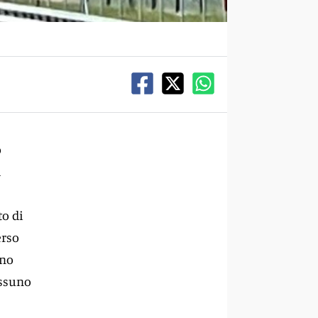
o
l
to di
erso
ano
essuno