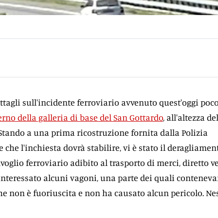
agli sull'incidente ferroviario avvenuto quest'oggi poc
terno della galleria di base del San Gottardo
, all'altezza de
tando a una prima ricostruzione fornita dalla Polizia
 che l'inchiesta dovrà stabilire, vi è stato il deragliamen
oglio ferroviario adibito al trasporto di merci, diretto v
a interessato alcuni vagoni, una parte dei quali contenev
he non è fuoriuscita e non ha causato alcun pericolo. N