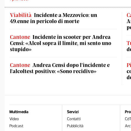
Viabilità
Incidente a Mezzovico: un
C
49.enne in pericolo di morte
A
p
Cantone
Incidente in scooter per Andrea
Censi: «Alcol sopra il limite, mi sento uno
T
stupido»
d
Cantone
Andrea Censi dopo l’incidente e
P
l'alcoltest positivo: «Sono recidivo»
c
d
Multimedia
Servizi
Pro
Video
Contatti
Cd
Podcast
Pubblicità
Arc