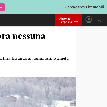
Cerca e trova immobili
le
Abbonati
Login
Scopri le Offerte
cora nessuna
-Cortina, fissando un termine fino a metà
RB4UHA