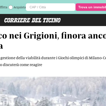
ffitta
Acquista
Trova un immobi
co nei Grigioni, finora an
a
 la gestione della viabilità durante i Giochi olimpici di Milano
o discuterà come reagire