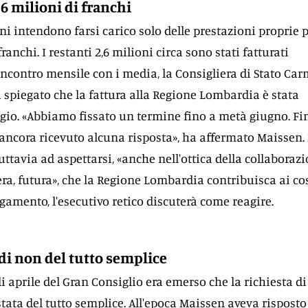
,6 milioni di franchi
oni intendono farsi carico solo delle prestazioni proprie p
franchi. I restanti 2,6 milioni circa sono stati fatturati
l'incontro mensile con i media, la Consigliera di Stato Car
 spiegato che la fattura alla Regione Lombardia è stata
io. «Abbiamo fissato un termine fino a metà giugno. Fi
ncora ricevuto alcuna risposta», ha affermato Maissen. 
ttavia ad aspettarsi, «anche nell'ottica della collaboraz
era, futura», che la Regione Lombardia contribuisca ai cos
amento, l'esecutivo retico discuterà come reagire.
di non del tutto semplice
i aprile del Gran Consiglio era emerso che la richiesta di
tata del tutto semplice. All'epoca Maissen aveva risposto