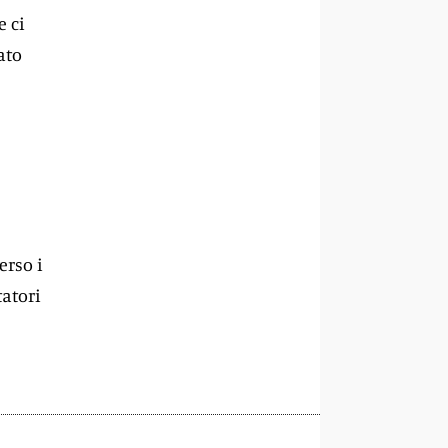
 ci
ato
erso i
tatori