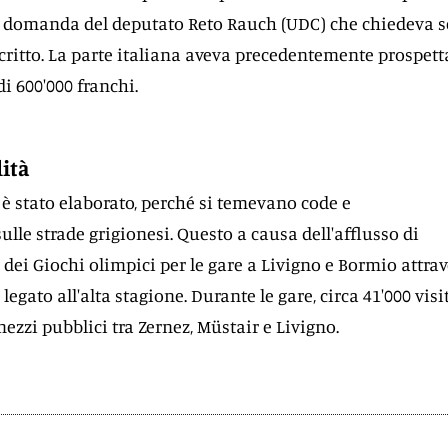
 domanda del deputato Reto Rauch (UDC) che chiedeva se
ritto. La parte italiana aveva precedentemente prospett
i 600'000 franchi.
lità
à è stato elaborato, perché si temevano code e
lle strade grigionesi. Questo a causa dell'afflusso di
dei Giochi olimpici per le gare a Livigno e Bormio attrav
o legato all'alta stagione. Durante le gare, circa 41'000 visi
ezzi pubblici tra Zernez, Müstair e Livigno.