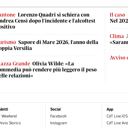
antone
Lorenzo Quadri si schiera con
Il caso
ndrea Censi dopo l’incidente e l'alcoltest
Nel 202
ositivo
Clima
urismo
Sapore di Mare 2026, l'anno della
«Sarann
oppia Versilia
Avviso 
iazza Grande
Olivia Wilde: «La
ommedia può rendere più leggero il peso
elle relazioni»
dotti
Social
App
T Weekend
Facebook
CdT Live iOS
hivio Storico
Instagram
CdT Live And