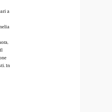
ari a
melia
nora,
Il
ione
ti. In