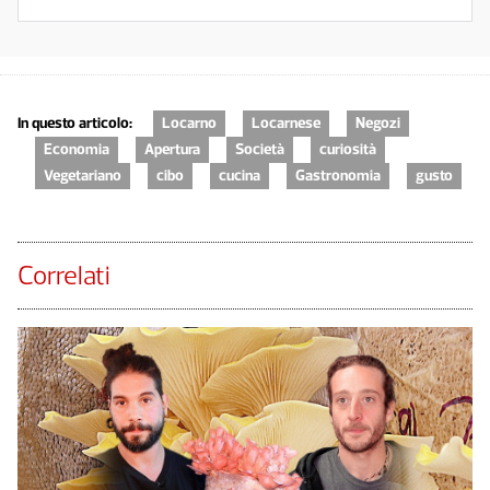
In questo articolo:
Locarno
Locarnese
Negozi
Economia
Apertura
Società
curiosità
Vegetariano
cibo
cucina
Gastronomia
gusto
Correlati