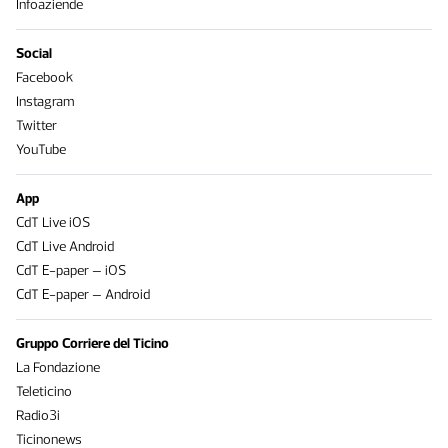
Infoaziende
Social
Facebook
Instagram
Twitter
YouTube
App
CdT Live iOS
CdT Live Android
CdT E-paper – iOS
CdT E-paper – Android
Gruppo Corriere del Ticino
La Fondazione
Teleticino
Radio3i
Ticinonews