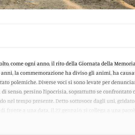
volto, come ogni anno, il rito della Giornata della Memoria
ri anni, la commemorazione ha diviso gli animi, ha causa
tato polemiche. Diverse voci si sono levate per denuncia
ta di senso, persino l’ipocrisia, soprattutto se confrontato 
o nel tempo presente. Detto sottovoce dagli uni, gridato
 di fronte a una data, il 27 gennaio, si collega a una parol