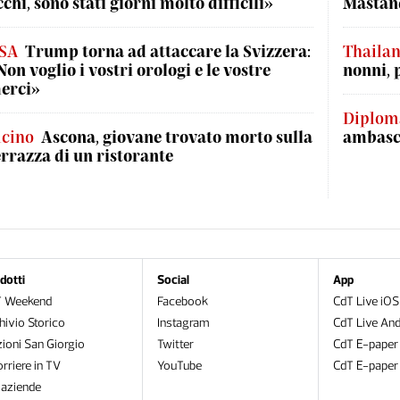
cchi, sono stati giorni molto difficili»
Mastand
SA
Trump torna ad attaccare la Svizzera:
Thaila
Non voglio i vostri orologi e le vostre
nonni, 
erci»
Diplom
icino
Ascona, giovane trovato morto sulla
ambasci
errazza di un ristorante
dotti
Social
App
T Weekend
Facebook
CdT Live iOS
hivio Storico
Instagram
CdT Live And
zioni San Giorgio
Twitter
CdT E-paper
orriere in TV
YouTube
CdT E-paper
oaziende