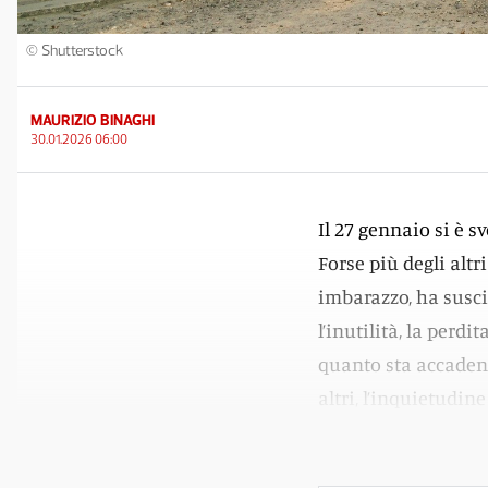
© Shutterstock
MAURIZIO BINAGHI
30.01.2026 06:00
Il 27 gennaio si è s
Forse più degli alt
imbarazzo, ha susci
l’inutilità, la perdi
quanto sta accadend
altri, l’inquietudine
Gaza.