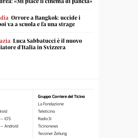
rea: «Mi piace il cinema di pancia»
ndia
Orrore a Bangkok: uccide i
poi va a scuola e fa una strage
azia
Luca Sabbatucci è il nuovo
atore d'Italia in Svizzera
Gruppo Corriere del Ticino
La Fondazione
roid
Teleticino
 – iOS
Radio3i
 – Android
Ticinonews
Tessiner Zeitung