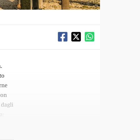
.
to
rne
con
 dagli
a: