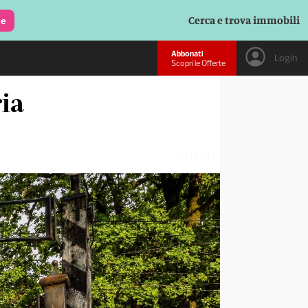
Cerca e trova immobili
le
Abbonati
Login
Scopri le Offerte
ria
PZNI8B