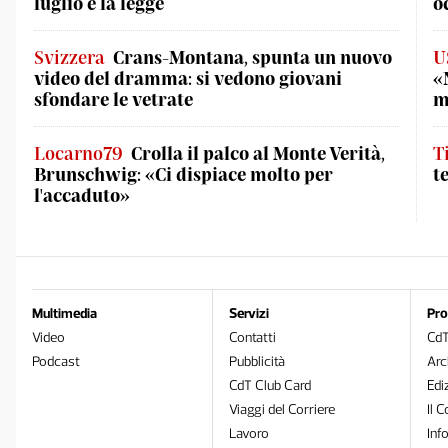
luglio è la legge
o
Svizzera
Crans-Montana, spunta un nuovo
U
video del dramma: si vedono giovani
«
sfondare le vetrate
m
Locarno79
Crolla il palco al Monte Verità,
T
Brunschwig: «Ci dispiace molto per
t
l'accaduto»
Multimedia
Servizi
Pro
Video
Contatti
Cd
Podcast
Pubblicità
Arc
CdT Club Card
Edi
Viaggi del Corriere
Il C
Lavoro
Inf