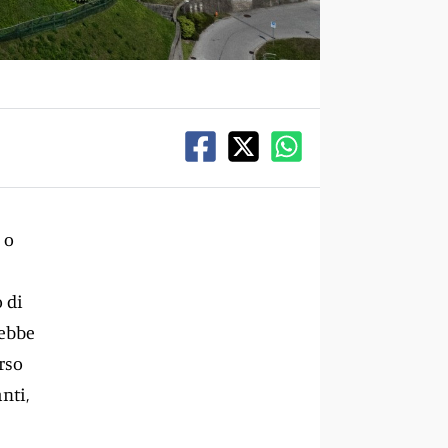
 o
 di
rebbe
rso
nti,