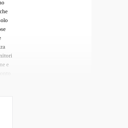
mo
nche
solo
ose
e
nza
nitori
ene e
conto