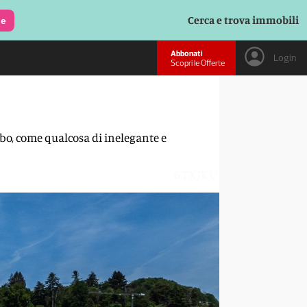
Cerca e trova immobili
le
Abbonati
Login
Scopri le Offerte
bo, come qualcosa di inelegante e
6TXJKU