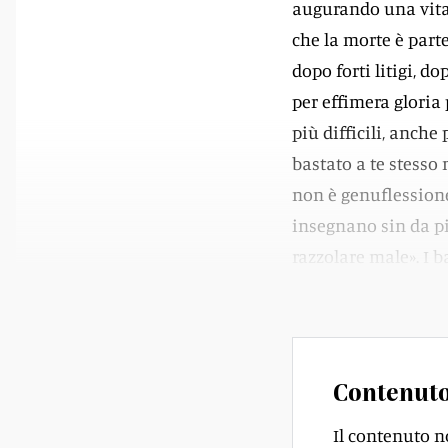
augurando una vita
che la morte è part
dopo forti litigi, d
per effimera gloria 
più difficili, anche
bastato a te stesso
non è genuflessione
insegnano sin da pic
razzolare male». I
del senso compiuto 
Contenuto
Il contenuto n