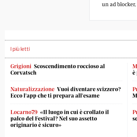
un ad blocker, 
I più letti
Grigioni
Scoscendimento roccioso al
M
Corvatsch
è
Naturalizzazione
Vuoi diventare svizzero?
P
Ecco l’app che ti prepara all’esame
M
Locarno79
«Il luogo in cui è crollato il
P
palco del Festival? Nel suo assetto
s
originario è sicuro»