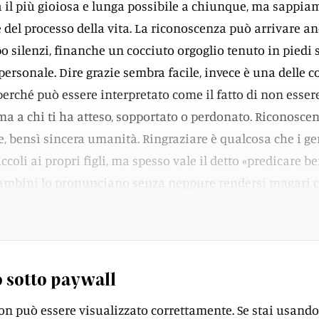
 il più gioiosa e lunga possibile a chiunque, ma sappia
e del processo della vita. La riconoscenza può arrivare a
opo silenzi, finanche un cocciuto orgoglio tenuto in piedi 
personale. Dire grazie sembra facile, invece è una delle c
 perché può essere interpretato come il fatto di non esser
 ma a chi ti ha atteso, sopportato o perdonato. Riconosce
, bensì sincera umanità. Ringraziare è qualcosa che i ge
coli ai propri figli, ma spesso vale il detto «predicare b
 bambini lo pronunciano senza neppure rendersi magari 
del termine.
 sotto paywall
on può essere visualizzato correttamente. Se stai usando