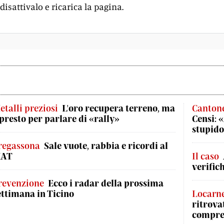
disattivalo e ricarica la pagina.
etalli preziosi
L'oro recupera terreno, ma
Canton
 presto per parlare di «rally»
Censi: 
stupid
regassona
Sale vuote, rabbia e ricordi al
AT
Il caso
verific
revenzione
Ecco i radar della prossima
ettimana in Ticino
Locarn
ritrova
compre