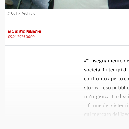
© CdT / Archivio
MAURIZIO BINAGHI
09.05.2026 06:00
«L’insegnamento de
società. In tempi di
confronto aperto con
storica reso pubblic
un’urgenza. La discip
riforme dei sistemi
sul mercato del lavor
impongono sempre d