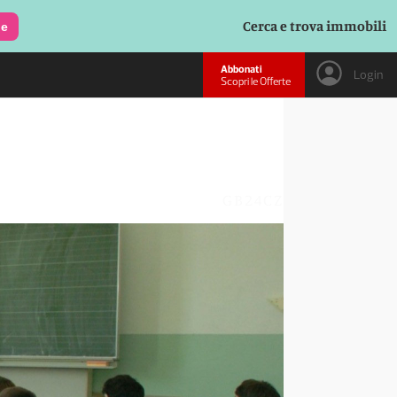
Cerca e trova immobili
le
Abbonati
Login
Scopri le Offerte
GB24CZ