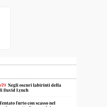
o79
Negli oscuri labirinti della
di David Lynch
Tentato furto con scasso nel