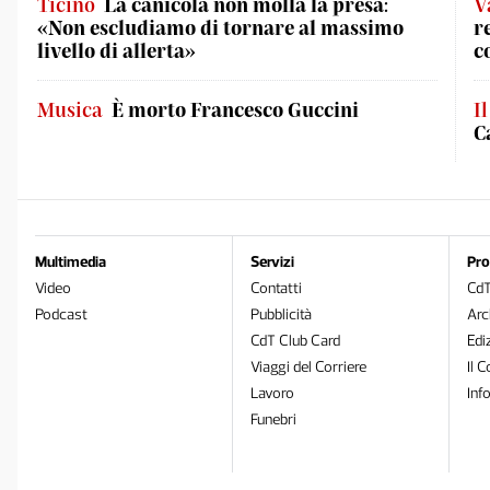
Ticino
La canicola non molla la presa:
V
«Non escludiamo di tornare al massimo
r
livello di allerta»
c
Musica
È morto Francesco Guccini
I
C
Multimedia
Servizi
Pro
Video
Contatti
Cd
Podcast
Pubblicità
Arc
CdT Club Card
Edi
Viaggi del Corriere
Il C
Lavoro
Inf
Funebri