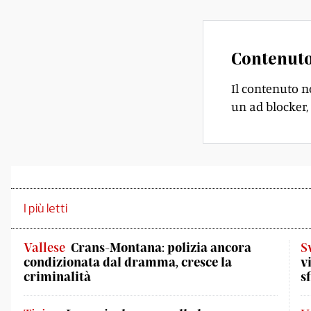
Contenuto
Il contenuto n
un ad blocker, 
I più letti
Vallese
Crans-Montana: polizia ancora
S
condizionata dal dramma, cresce la
v
criminalità
s