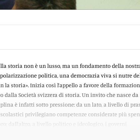
lla storia non è un lusso, ma un fondamento della nostr
 polarizzazione politica, una democrazia viva si nutre de
 la storia». Inizia così l’appello a favore della formazio
o dalla Società svizzera di storia. Un invito che nasce da
lina è infatti sotto pressione: da un lato, a livello di pras
 scolastici privilegiano competenze considerate più spen
o; dall’altro, a livello politico e ideologico, i governi
i più una visione della storia univoca e strumentale.