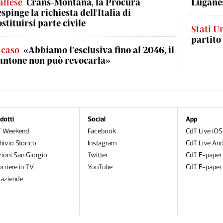
allese
Crans-Montana, la Procura
Luganes
espinge la richiesta dell'Italia di
ostituirsi parte civile
Stati Un
partito
l caso
«Abbiamo l’esclusiva fino al 2046, il
antone non può revocarla»
dotti
Social
App
T Weekend
Facebook
CdT Live iOS
hivio Storico
Instagram
CdT Live And
zioni San Giorgio
Twitter
CdT E-paper
orriere in TV
YouTube
CdT E-paper
oaziende