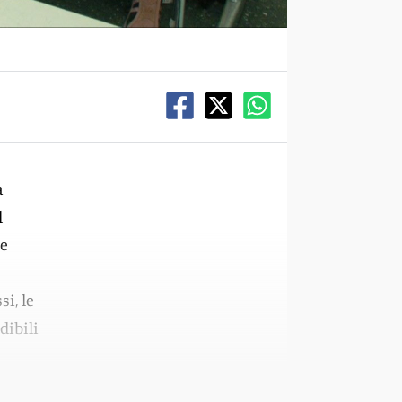
a
l
ne
si, le
dibili