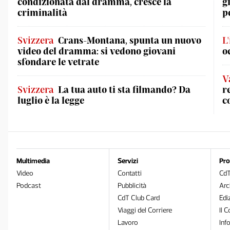
condizionata dal dramma, cresce la
g
criminalità
p
Svizzera
Crans-Montana, spunta un nuovo
L
video del dramma: si vedono giovani
o
sfondare le vetrate
V
Svizzera
La tua auto ti sta filmando? Da
r
luglio è la legge
c
Multimedia
Servizi
Pro
Video
Contatti
Cd
Podcast
Pubblicità
Arc
CdT Club Card
Edi
Viaggi del Corriere
Il C
Lavoro
Inf