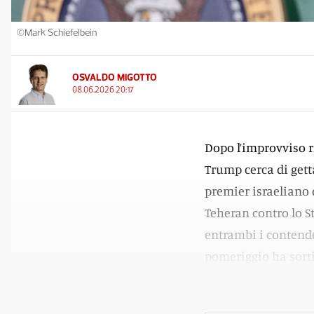
©Mark Schiefelbein
OSVALDO MIGOTTO
08.06.2026 20:17
Dopo l’improvviso r
Trump cerca di gett
premier israeliano d
Teheran contro lo S
entrambi i contende
pomeriggio ha sorti
annunciato la sospe