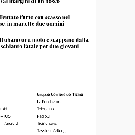
 ai margini di un bosco
Tentato furto con scasso nel
e, in manette due uomini
Rubano una moto e scappano dalla
, schianto fatale per due giovani
Gruppo Corriere del Ticino
La Fondazione
roid
Teleticino
 – iOS
Radio3i
 – Android
Ticinonews
Tessiner Zeitung