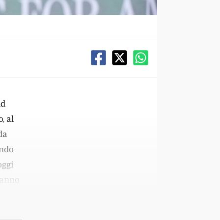
ld
, al
da
ando
oggi
hanno