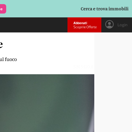
Cerca e trova immobili
le
Abbonati
Login
Scopri le Offerte
e
ul fuoco
SN5G0A