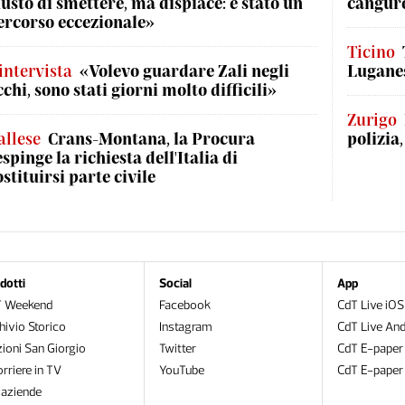
iusto di smettere, ma dispiace: è stato un
canguro
ercorso eccezionale»
Ticino
'intervista
«Volevo guardare Zali negli
Luganes
cchi, sono stati giorni molto difficili»
Zurigo
allese
Crans-Montana, la Procura
polizia
espinge la richiesta dell'Italia di
ostituirsi parte civile
dotti
Social
App
T Weekend
Facebook
CdT Live iOS
hivio Storico
Instagram
CdT Live And
zioni San Giorgio
Twitter
CdT E-paper
orriere in TV
YouTube
CdT E-paper
oaziende