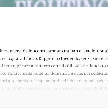
iaccendersi dello scontro armato tra Iran e Israele, Dona
are acqua sul fuoco. Dapprima chiedendo, senza successo
i non replicare all’attacco con missili balistici lanciato 
tato ebraico nella notte tra domenica e oggi, poi sollecit
nti a sospendere le operazioni belliche. Un appello che 
to un effetto positivo, dato che entrambi i contendenti 
nsione delle ostilitá.