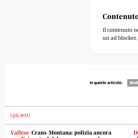
Contenuto
Il contenuto n
un ad blocker, 
In questo articolo:
Medi
I più letti
Vallese
Crans-Montana: polizia ancora
D