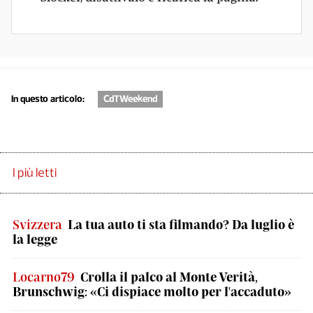
In questo articolo:
CdTWeekend
I più letti
Svizzera
La tua auto ti sta filmando? Da luglio è
la legge
Locarno79
Crolla il palco al Monte Verità,
Brunschwig: «Ci dispiace molto per l'accaduto»