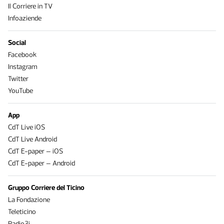
Il Corriere in TV
Infoaziende
Social
Facebook
Instagram
Twitter
YouTube
App
CdT Live iOS
CdT Live Android
CdT E-paper – iOS
CdT E-paper – Android
Gruppo Corriere del Ticino
La Fondazione
Teleticino
Radio3i