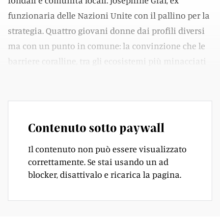
fondali e comunità locali. Josephine Graf, ex
funzionaria delle Nazioni Unite con il pallino per la
strategia. Quattro giovani donne dai profili diversi
ma con un punto in comune: la convinzione che le
barriere coralline, tra gli ecosistemi più minacciati
del pianeta, potessero essere ancora salvate.
Contenuto sotto paywall
Il contenuto non può essere visualizzato
correttamente. Se stai usando un ad
blocker, disattivalo e ricarica la pagina.