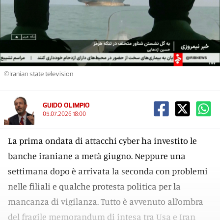
©Iranian state television
GUIDO OLIMPIO
05.07.2026 18:00
La prima ondata di attacchi cyber ha investito le
banche iraniane a metà giugno. Neppure una
settimana dopo è arrivata la seconda con problemi
nelle filiali e qualche protesta politica per la
mancanza di vigilanza. Tutto è avvenuto all’ombra
del fragile memorandum di intesa tra Usa e Iran