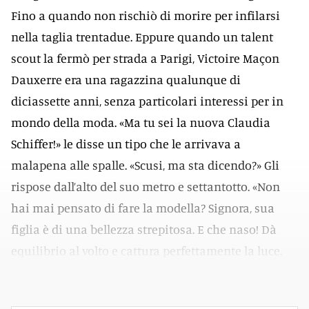
Fino a quando non rischiò di morire per infilarsi
nella taglia trentadue. Eppure quando un talent
scout la fermò per strada a Parigi, Victoire Maçon
Dauxerre era una ragazzina qualunque di
diciassette anni, senza particolari interessi per in
mondo della moda. «Ma tu sei la nuova Claudia
Schiffer!» le disse un tipo che le arrivava a
malapena alle spalle. «Scusi, ma sta dicendo?» Gli
rispose dall’alto del suo metro e settantotto. «Non
hai mai pensato di fare la modella? Signora, sua
figlia è di una bellezza strepitosa. E che naso! Dà
equilibrio al volto e cattura perfettamente la luce.
Mi creda, io me ne intendo».