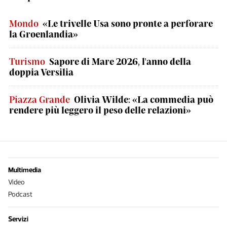
Mondo
«Le trivelle Usa sono pronte a perforare
la Groenlandia»
Turismo
Sapore di Mare 2026, l'anno della
doppia Versilia
Piazza Grande
Olivia Wilde: «La commedia può
rendere più leggero il peso delle relazioni»
Multimedia
Video
Podcast
Servizi