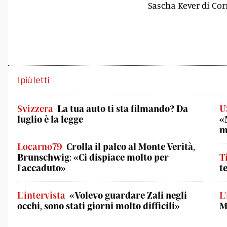
Sascha Kever di Co
I più letti
Svizzera
La tua auto ti sta filmando? Da
U
luglio è la legge
«
m
Locarno79
Crolla il palco al Monte Verità,
Brunschwig: «Ci dispiace molto per
T
l'accaduto»
t
L'intervista
«Volevo guardare Zali negli
L
occhi, sono stati giorni molto difficili»
M