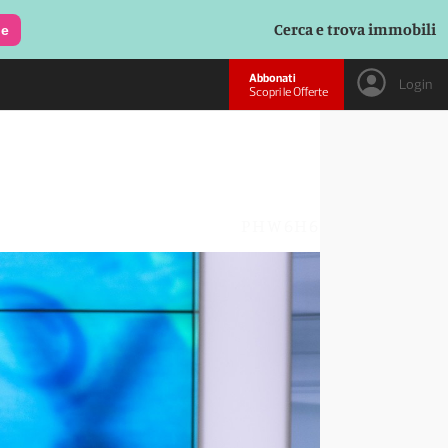
Cerca e trova immobili
le
Abbonati
Login
Scopri le Offerte
PHW6H6