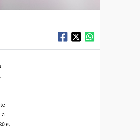
a
i
ute
a a
0 e,