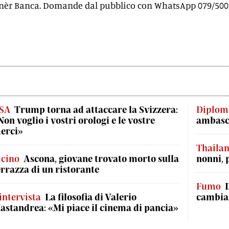
rnèr Banca. Domande dal pubblico con WhatsApp 079/500.
SA
Trump torna ad attaccare la Svizzera:
Diplom
Non voglio i vostri orologi e le vostre
ambasci
erci»
Thaila
icino
Ascona, giovane trovato morto sulla
nonni, 
errazza di un ristorante
Fumo
'intervista
La filosofia di Valerio
cambian
astandrea: «Mi piace il cinema di pancia»