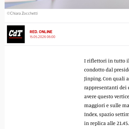
©Chiara Zocchetti
RED. ONLINE
15.05.2026 06:00
I riflettori in tutto
condotto dal presid
Jinping. Con quali 
rappresentanti dei 
avere questo vertice
maggiori e sulle mat
Index, spazio setti
in replica alle 21.4