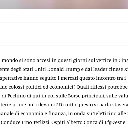
 il mondo si sono accesi in questi giorni sul vertice in Cin
ente degli Stati Uniti Donald Trump e dal leader cinese X
aspettative hanno seguito i mercati questo incontro tra i
due colossi politici ed economici? Quali riflessi potrebbe
 di Pechino di qui in poi sulle Borse principali, sulle val
erie prime più rilevanti? Di tutto questo si parla staser
manale di economia e finanza, in onda su TeleTicino alle 2
5. Conduce Lino Terlizzi. Ospiti Alberto Conca di Lfg-Zest e