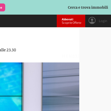
Cerca e trova immobili
le
Abbonati
Login
Scopri le Offerte
alle 23.30
HYH03J