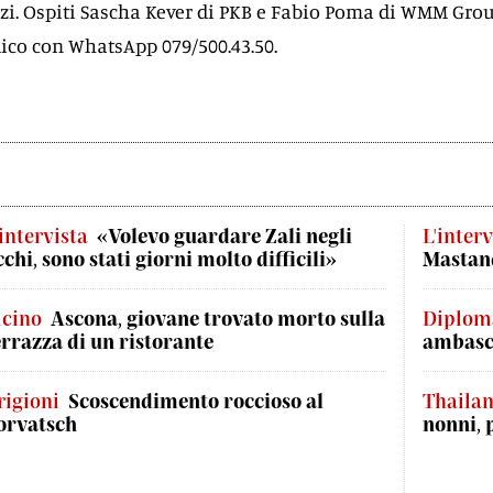
zi. Ospiti Sascha Kever di PKB e Fabio Poma di WMM Grou
co con WhatsApp 079/500.43.50.
'intervista
«Volevo guardare Zali negli
L'interv
cchi, sono stati giorni molto difficili»
Mastand
icino
Ascona, giovane trovato morto sulla
Diplom
errazza di un ristorante
ambasci
rigioni
Scoscendimento roccioso al
Thaila
orvatsch
nonni, 