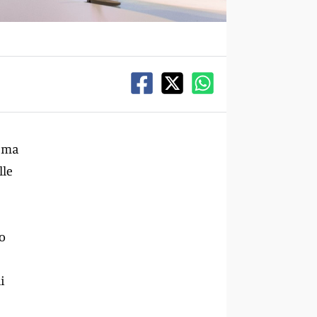
, ma
lle
o
i