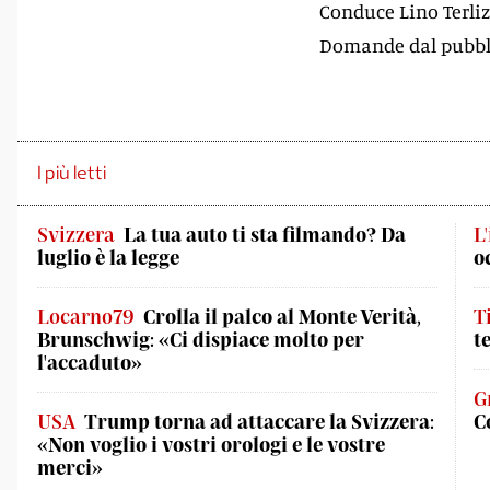
Conduce Lino Terliz
Domande dal pubbli
I più letti
Svizzera
La tua auto ti sta filmando? Da
L
luglio è la legge
o
Locarno79
Crolla il palco al Monte Verità,
T
Brunschwig: «Ci dispiace molto per
t
l'accaduto»
G
USA
Trump torna ad attaccare la Svizzera:
C
«Non voglio i vostri orologi e le vostre
merci»