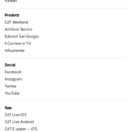
Funebri
Prodotti
CdT Weekend
Archivio Storico
Edizioni San Giorgio
Il Corriere in TV
Infoaziende
Social
Facebook
Instagram
Twitter
YouTube
App
CdT Live iOS
CdT Live Android
CdT E-paper – iOS