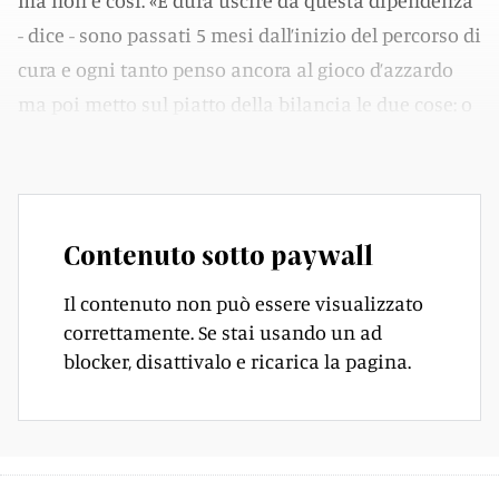
ma non è così. «È dura uscire da questa dipendenza
- dice - sono passati 5 mesi dall’inizio del percorso di
cura e ogni tanto penso ancora al gioco d’azzardo
ma poi metto sul piatto della bilancia le due cose: o
la mia libertà o la mia galera».
Contenuto sotto paywall
Il contenuto non può essere visualizzato
correttamente. Se stai usando un ad
blocker, disattivalo e ricarica la pagina.