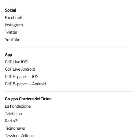
Social
Facebook
Instagram
Twitter
YouTube
App
CdT Live iOS
CdT Live Android
CdT E-paper – iOS
CdT E-paper – Android
Gruppo Corriere del Ticino
La Fondazione
Teleticino
Radio3i
Ticinonews
Tessiner Zeitung