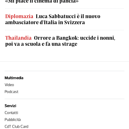
«Mi piace il cinema di pancia»
Diplomazia
Luca Sabbatucci è il nuovo
ambasciatore d'Italia in Svizzera
Thailandia
Orrore a Bangkok: uccide i nonni,
poi va a scuola e fa una strage
Multimedia
Video
Podcast
Servizi
Contatti
Pubblicità
CdT Club Card