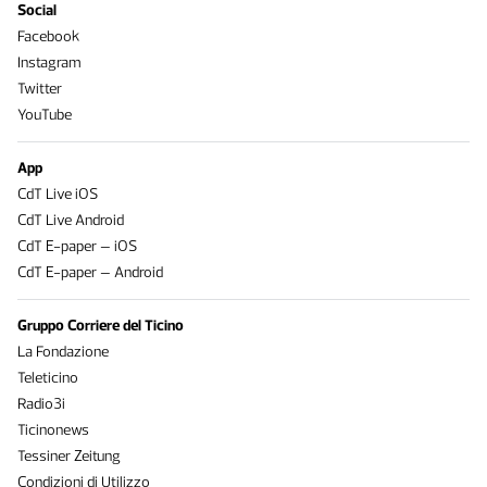
Social
Facebook
Instagram
Twitter
YouTube
App
CdT Live iOS
CdT Live Android
CdT E-paper – iOS
CdT E-paper – Android
Gruppo Corriere del Ticino
La Fondazione
Teleticino
Radio3i
Ticinonews
Tessiner Zeitung
Condizioni di Utilizzo