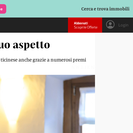
Cerca e trova immobili
le
Abbonati
Login
Scopri le Offerte
suo aspetto
o ticinese anche grazie a numerosi premi
NWB1KN