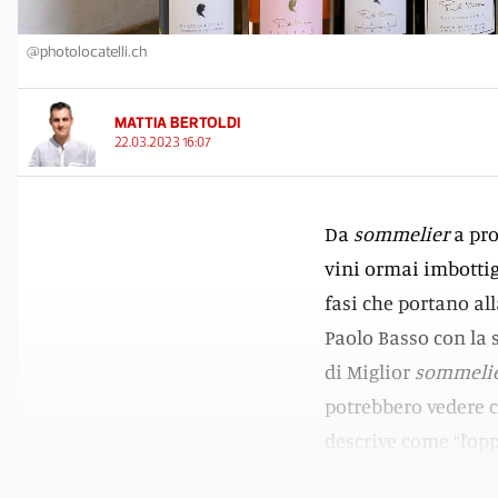
@photolocatelli.ch
MATTIA BERTOLDI
22.03.2023 16:07
Da
sommelier
a pro
vini ormai imbottig
fasi che portano all
Paolo Basso con la 
di Miglior
sommeli
potrebbero vedere c
descrive come “l’op
Ticino”.