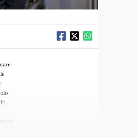
onare
le
o
tolo
lti
re in