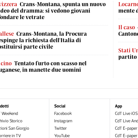
vizzera
Crans-Montana, spunta un nuovo
Locarn
ideo del dramma: si vedono giovani
mente 
fondare le vetrate
Il caso
allese
Crans-Montana, la Procura
Cantone
espinge la richiesta dell'Italia di
ostituirsi parte civile
Stati Un
partito
icino
Tentato furto con scasso nel
uganese, in manette due uomini
dotti
Social
App
T Weekend
Facebook
CdT Live iOS
hivio Storico
Instagram
CdT Live And
zioni San Giorgio
Twitter
CdT E-paper
orriere in TV
YouTube
CdT E-paper