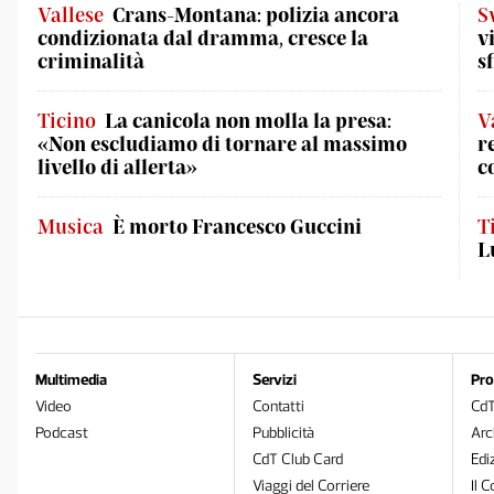
Vallese
Crans-Montana: polizia ancora
S
condizionata dal dramma, cresce la
v
criminalità
s
Ticino
La canicola non molla la presa:
V
«Non escludiamo di tornare al massimo
r
livello di allerta»
c
Musica
È morto Francesco Guccini
T
L
Multimedia
Servizi
Pro
Video
Contatti
Cd
Podcast
Pubblicità
Arc
CdT Club Card
Edi
Viaggi del Corriere
Il C