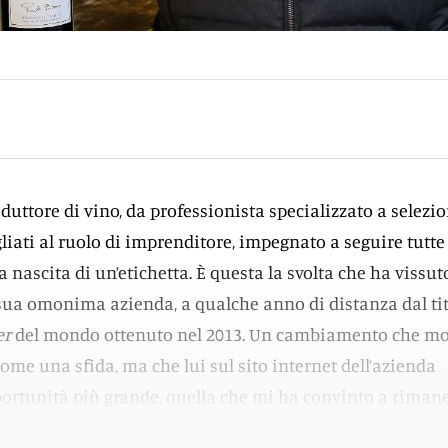
duttore di vino, da professionista specializzato a selezi
liati al ruolo di imprenditore, impegnato a seguire tutte 
a nascita di un’etichetta. È questa la svolta che ha vissut
sua omonima azienda, a qualche anno di distanza dal ti
er
del mondo ottenuto nel 2013. Un cambiamento che mo
ome una sfida, ma che lui sul sito internet dell’azienda
portunità più grande, quella che mi ha convinto a rimane