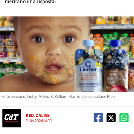
meritano una risposta»
7W6K61
© Greepeace/Getty, Artwork: William Morris-Julien, Sultane Pion
RED. ONLINE
21.05.2026 15:00