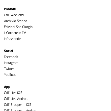
Prodotti
CdT Weekend
Archivio Storico
Edizioni San Giorgio
Il Corriere in TV
Infoaziende
Social
Facebook
Instagram
Twitter
YouTube
App
CdT Live iOS
CdT Live Android
CdT E-paper – iOS
CdT E-paper – Android