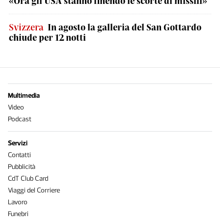
«Ora gli USA stanno finendo le scorte di missili»
Svizzera
In agosto la galleria del San Gottardo
chiude per 12 notti
Multimedia
Video
Podcast
Servizi
Contatti
Pubblicità
CdT Club Card
Viaggi del Corriere
Lavoro
Funebri