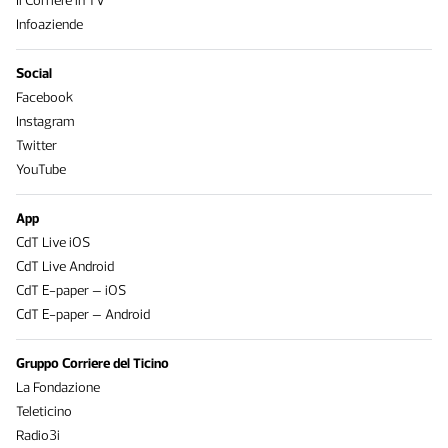
Il Corriere in TV
Infoaziende
Social
Facebook
Instagram
Twitter
YouTube
App
CdT Live iOS
CdT Live Android
CdT E-paper – iOS
CdT E-paper – Android
Gruppo Corriere del Ticino
La Fondazione
Teleticino
Radio3i