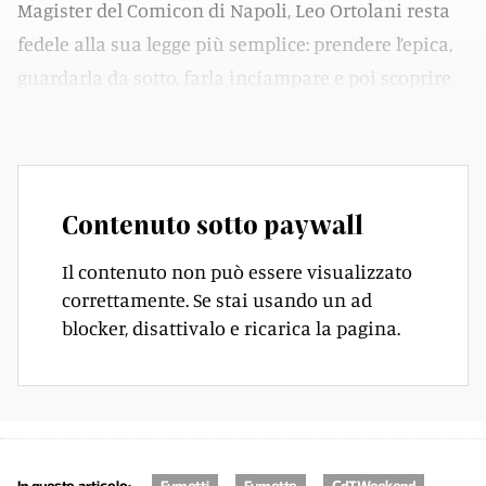
Magister del Comicon di Napoli, Leo Ortolani resta
fedele alla sua legge più semplice: prendere l’epica,
guardarla da sotto, farla inciampare e poi scoprire
che, proprio lì, c’è qualcosa di umano.
Contenuto sotto paywall
Il contenuto non può essere visualizzato
correttamente. Se stai usando un ad
blocker, disattivalo e ricarica la pagina.