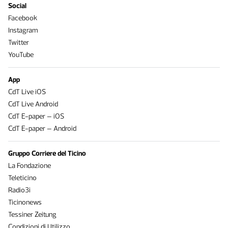
Social
Facebook
Instagram
Twitter
YouTube
App
CdT Live iOS
CdT Live Android
CdT E-paper – iOS
CdT E-paper – Android
Gruppo Corriere del Ticino
La Fondazione
Teleticino
Radio3i
Ticinonews
Tessiner Zeitung
Condizioni di Utilizzo