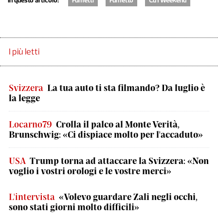
In questo articolo:
Fumetti
Fumetto
CdTWeekend
I più letti
Svizzera
La tua auto ti sta filmando? Da luglio è
la legge
Locarno79
Crolla il palco al Monte Verità,
Brunschwig: «Ci dispiace molto per l'accaduto»
USA
Trump torna ad attaccare la Svizzera: «Non
voglio i vostri orologi e le vostre merci»
L'intervista
«Volevo guardare Zali negli occhi,
sono stati giorni molto difficili»