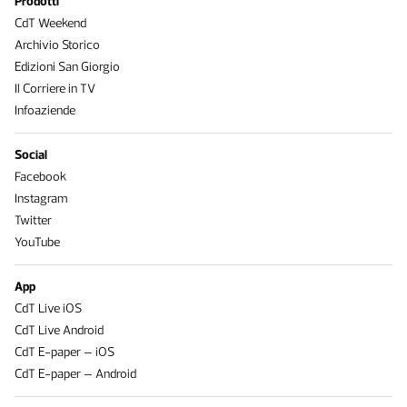
Prodotti
CdT Weekend
Archivio Storico
Edizioni San Giorgio
Il Corriere in TV
Infoaziende
Social
Facebook
Instagram
Twitter
YouTube
App
CdT Live iOS
CdT Live Android
CdT E-paper – iOS
CdT E-paper – Android