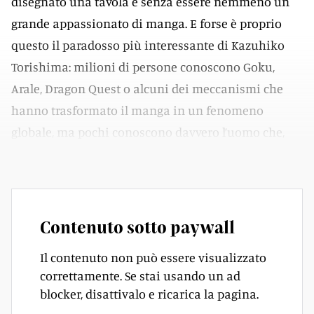
disegnato una tavola e senza essere nemmeno un
grande appassionato di manga. E forse è proprio
questo il paradosso più interessante di Kazuhiko
Torishima: milioni di persone conoscono Goku,
Arale, Dragon Quest o alcuni dei meccanismi che
hanno trasformato il manga in un fenomeno
globale, ma pochi conoscono davvero l’uomo che,
dietro le quinte, ha contribuito a costruirli.
Contenuto sotto paywall
Il contenuto non può essere visualizzato
correttamente. Se stai usando un ad
blocker, disattivalo e ricarica la pagina.