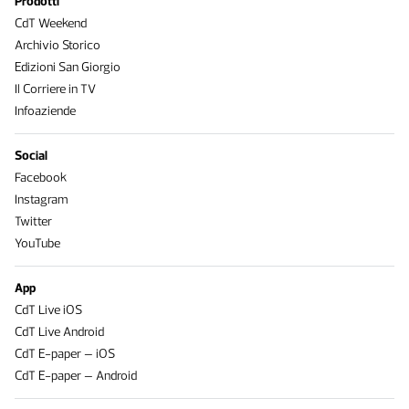
Prodotti
CdT Weekend
Archivio Storico
Edizioni San Giorgio
Il Corriere in TV
Infoaziende
Social
Facebook
Instagram
Twitter
YouTube
App
CdT Live iOS
CdT Live Android
CdT E-paper – iOS
CdT E-paper – Android