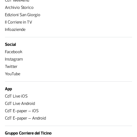
CdT Weekend
Archivio Storico
Edizioni San Giorgio
Il Corriere in TV
Infoaziende
Social
Facebook
Instagram
Twitter
YouTube
App
CdT Live iOS
CdT Live Android
CdT E-paper – iOS
CdT E-paper – Android
Gruppo Corriere del Ticino