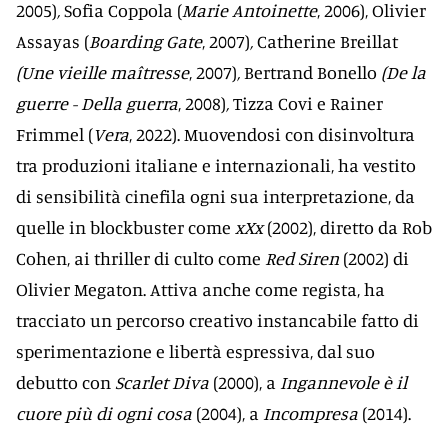
2005)
,
Sofia Coppola (
Marie Antoinette
, 2006), Olivier
Assayas (
Boarding Gate
, 2007)
,
Catherine Breillat
(Une vieille maîtresse
, 2007)
,
Bertrand Bonello
(De la
guerre - Della guerra
, 2008)
,
Tizza Covi e Rainer
Frimmel (
Vera
, 2022).
Muovendosi con disinvoltura
tra produzioni italiane e internazionali, ha vestito
di sensibilità cinefila ogni sua interpretazione, da
quelle in blockbuster come
xXx
(2002), diretto da Rob
Cohen, ai thriller di culto come
Red Siren
(2002) di
Olivier Megaton. Attiva anche come regista, ha
tracciato un percorso creativo instancabile fatto di
sperimentazione e libertà espressiva, dal suo
debutto con
Scarlet Diva
(2000), a
Ingannevole è il
cuore più di ogni cosa
(2004), a
Incompresa
(2014).