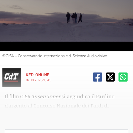
©CISA - Conservatorio Internazionale di Scienze Audiovisive
RED. ONLINE
16.08.2025 15:45
Il film CISA
Tusen Toner
si aggiudica il Pardino
d’argento al Concorso Nazionale dei Pardi di
Domani della 78. edizione del Locarno Film Festival.