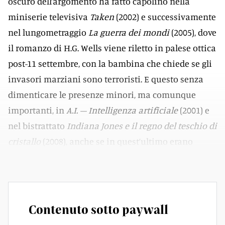
oscuro dell’argomento ha fatto capolino nella
miniserie televisiva
Taken
(2002) e successivamente
nel lungometraggio
La guerra dei mondi
(2005), dove
il romanzo di H.G. Wells viene riletto in palese ottica
post-11 settembre, con la bambina che chiede se gli
invasori marziani sono terroristi. E questo senza
dimenticare le presenze minori, ma comunque
importanti, in
A.I. – Intelligenza artificiale
(2001) e
nel bistrattato
Indiana Jones e il regno del teschio di
cristallo
(2008), anche se in quest’ultimo erano
tecnicamente creature interdimensionali.
Contenuto sotto paywall