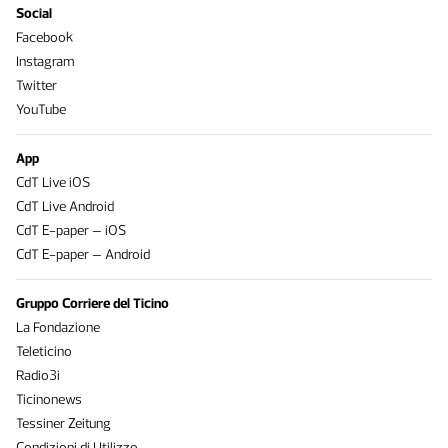
Social
Facebook
Instagram
Twitter
YouTube
App
CdT Live iOS
CdT Live Android
CdT E-paper – iOS
CdT E-paper – Android
Gruppo Corriere del Ticino
La Fondazione
Teleticino
Radio3i
Ticinonews
Tessiner Zeitung
Condizioni di Utilizzo