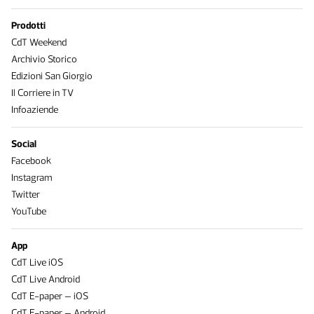
Prodotti
CdT Weekend
Archivio Storico
Edizioni San Giorgio
Il Corriere in TV
Infoaziende
Social
Facebook
Instagram
Twitter
YouTube
App
CdT Live iOS
CdT Live Android
CdT E-paper – iOS
CdT E-paper – Android