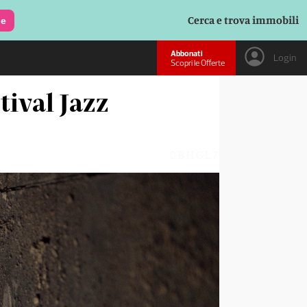
Cerca e trova immobili
le
Abbonati
Login
Scopri le Offerte
tival Jazz
0BHGL7