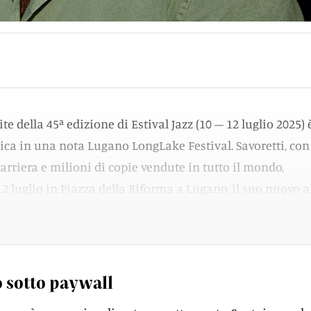
te della 45ª edizione di Estival Jazz (10 – 12 luglio 2025) 
ica in una nota Lugano LongLake Festival. Savoretti, con
arriera e milioni di copie vendute in tutto il mondo,
12 luglio in Piazza della Riforma a Lugano, il suo nuovo
o per la prima volta in italiano.
 sotto paywall