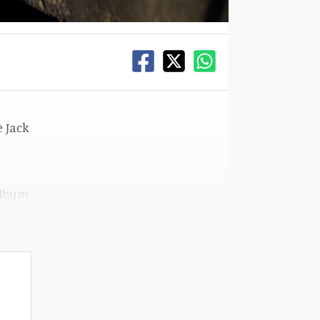
è Jack
 album