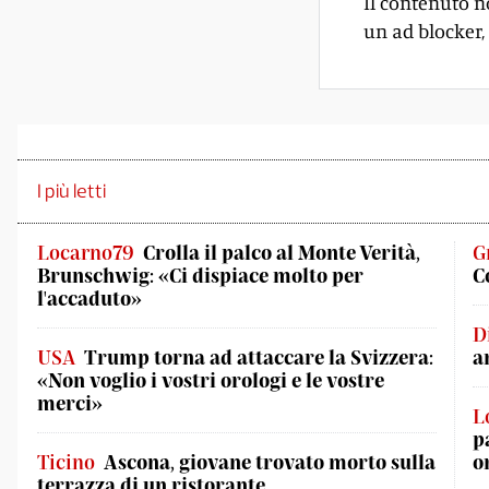
Il contenuto n
un ad blocker, 
I più letti
Locarno79
Crolla il palco al Monte Verità,
G
Brunschwig: «Ci dispiace molto per
C
l'accaduto»
D
USA
Trump torna ad attaccare la Svizzera:
a
«Non voglio i vostri orologi e le vostre
merci»
L
p
Ticino
Ascona, giovane trovato morto sulla
o
terrazza di un ristorante