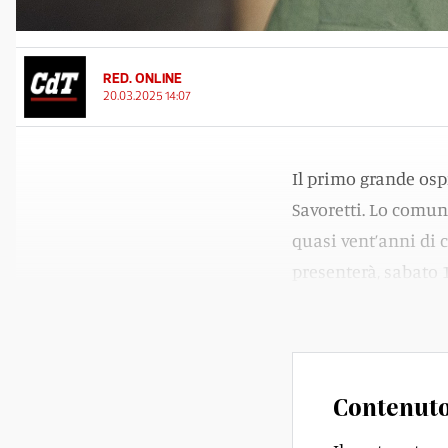
RED. ONLINE
20.03.2025 14:07
Il primo grande ospi
Savoretti. Lo comun
quasi vent’anni di c
presenterà, sabato 
«Miss Italia», scritt
Contenuto