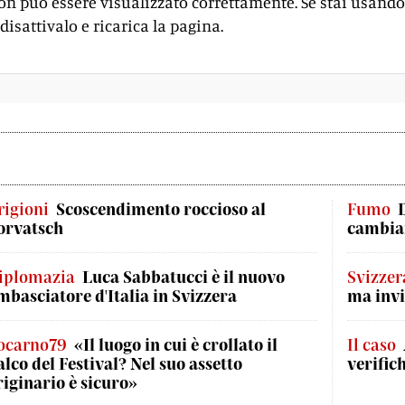
on può essere visualizzato correttamente. Se stai usando
disattivalo e ricarica la pagina.
rigioni
Scoscendimento roccioso al
Fumo
orvatsch
cambian
iplomazia
Luca Sabbatucci è il nuovo
Svizzer
mbasciatore d'Italia in Svizzera
ma invi
ocarno79
«Il luogo in cui è crollato il
Il caso
alco del Festival? Nel suo assetto
verific
riginario è sicuro»